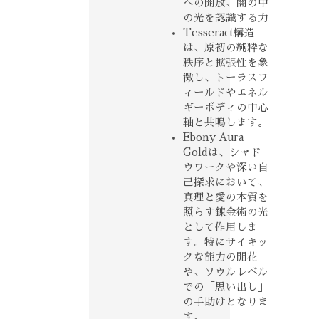
への開放、闇の中
の光を認識する力
Tesseract構造
は、原初の純粋な
秩序と拡張性を象
徴し、トーラスフ
ィールドやエネル
ギーボディの中心
軸と共鳴します。
Ebony Aura
Goldは、シャド
ウワークや深い自
己探求において、
真理と愛の本質を
照らす錬金術の光
として作用しま
す。特にサイキッ
クな能力の開花
や、ソウルレベル
での「思い出し」
の手助けとなりま
す。