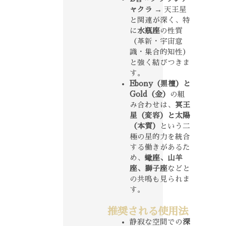
ャクラ
→ 天王星
と関連が深く、特
に
水瓶座
の性質
（革新・宇宙意
識・集合的知性）
と強く結びつきま
す。
Ebony（黒檀）と
Gold（金）
の組
み合わせは、
冥王
星（変容）と太陽
（本質）
という二
極の星的力を統合
する働きがあるた
め、
蠍座、山羊
座、獅子座
などと
の共鳴も見られま
す。
推奨される使用法
静寂な空間での
深