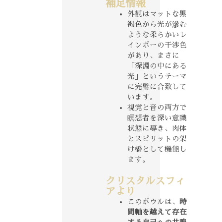
補足情報
外観はマットな黒
褐色から光が滲む
ような柔らかいレ
インボーの干渉色
があり、まさに
「深淵の中にある
光」というテーマ
に完璧に合致して
います。
視覚と音の両方で
瞑想者を深い意識
状態に導き、肉体
とスピリットの架
け橋として機能し
ます。
クリスタルスフィ
アより
このボウルは、
時
間軸を越えて存在