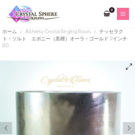
内
MA
容
を
ME
ス
キ
ホーム
Alchemy Crystal Singing Bowls
テッセラク
/
/
ッ
ト・ソルト エボニー（黒檀）オーラ・ゴールド 9インチ
プ
B0