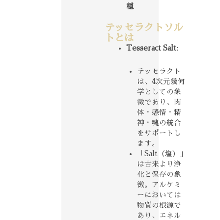
穏
テッセラクトソル
トとは
Tesseract Salt
:
テッセラクト
は、4次元幾何
学としての象
徴であり、肉
体・感情・精
神・魂の統合
をサポートし
ます。
「Salt（塩）」
は古来より浄
化と保存の象
徴。アルケミ
ーにおいては
物質の根源で
あり、エネル