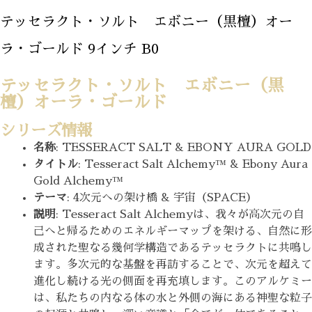
テッセラクト・ソルト エボニー（黒檀）オー
ラ・ゴールド 9インチ B0
テッセラクト・ソルト エボニー（黒
檀）オーラ・ゴールド
シリーズ情報
名称
: TESSERACT SALT & EBONY AURA GOLD
タイトル
: Tesseract Salt Alchemy™ & Ebony Aura
Gold Alchemy™
テーマ
: 4次元への架け橋 & 宇宙（SPACE）
説明
: Tesseract Salt Alchemyは、我々が高次元の自
己へと帰るためのエネルギーマップを架ける、自然に形
成された聖なる幾何学構造であるテッセラクトに共鳴し
ます。多次元的な基盤を再訪することで、次元を超えて
進化し続ける光の側面を再充填します。このアルケミー
は、私たちの内なる体の水と外側の海にある神聖な粒子