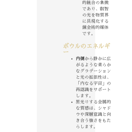
的統合の象徴
であり、叡智
の光を物質界
に具現化する
錬金術的媒体
です。
ボウルのエネルギ
ー
内側
から静かに広
がるような柔らか
なグラデーション
と光の拡張性は、
「内なる宇宙」の
再認識をサポート
します。
黒光りする金属的
な質感は、シャド
ウや深層意識と向
き合う強さをもた
らします。