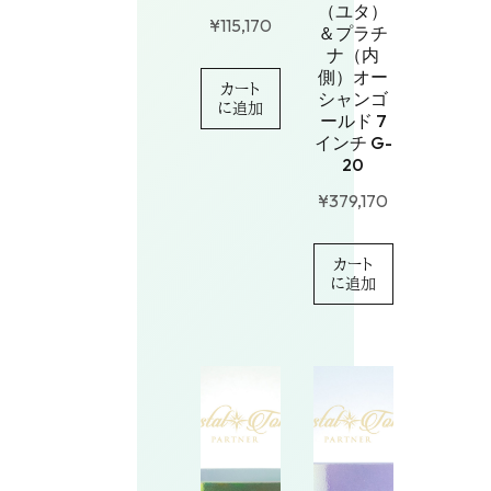
（ユタ）
¥
115,170
＆プラチ
ナ（内
側）オー
カート
シャンゴ
に追加
ールド 7
インチ G-
20
¥
379,170
カート
に追加