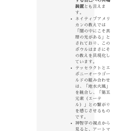
する自己への共鳴
装置
とも言えま
す。
ネイティブアメリ
カンの教えでは
「闇の中にこそ真
理の光がある」と
されており、この
ボウルはまさにそ
の教えを具現化し
ています。
テッセラクトとエ
ボニーオーラゴー
ルドの組み合わせ
は、「地水火風」
を統合し、「第五
元素（エーテ
ル）」との繋がり
を感じさせるもの
です。
神智学の視点から
見ると、アートマ