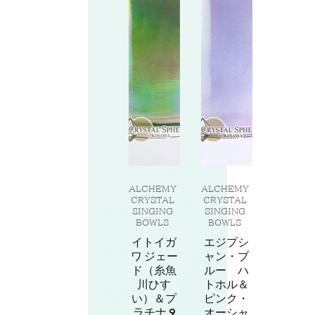
ALCHEMY
ALCHEMY
CRYSTAL
CRYSTAL
SINGING
SINGING
BOWLS
BOWLS
イトイガ
エジプシ
ワ ジェー
ャン・ブ
ド（糸魚
ルー ハ
川ひす
トホル＆
い）＆プ
ピンク・
ラチナ 9
オーシャ