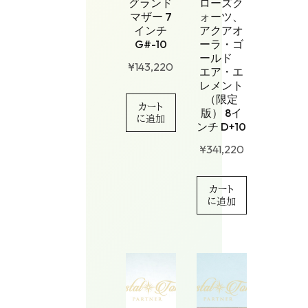
グランド
ローズク
マザー 7
ォーツ、
インチ
アクアオ
G#-10
ーラ・ゴ
ールド
¥
143,220
エア・エ
レメント
（限定
カート
版） 8イ
に追加
ンチ D+10
¥
341,220
カート
に追加